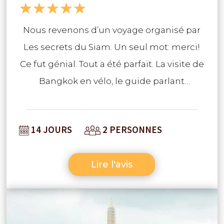
☆
☆
☆
☆
☆
prochain voyage en Thaïlande !
Nous revenons d’un voyage organisé par
Les secrets du Siam. Un seul mot: merci!
Ce fut génial. Tout a été parfait. La visite de
Bangkok en vélo, le guide parlant
français… Puis nous sommes partis dans la
région de Kanchanaburi accompagné
14 JOURS
2 PERSONNES
d’un guide extraordinaire, un jeune
professeur d’anglais parlant français qui
Lire l'avis
nous a fait découvrir sa région, loin de la
foule, mais aussi une cuisine délicieuse. Et
enfin quelques jours de repos sur l’île de
Koh Jum, avec couché du soleil tous les