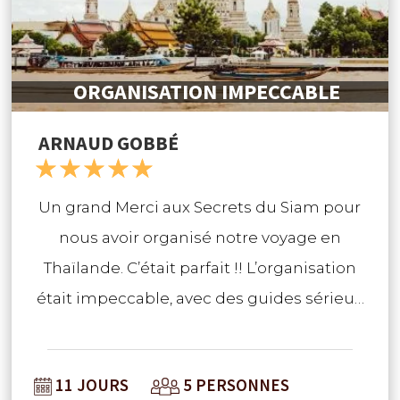
ORGANISATION IMPECCABLE
ARNAUD GOBBÉ
☆
☆
☆
☆
☆
Un grand Merci aux Secrets du Siam pour
nous avoir organisé notre voyage en
Thaïlande. C’était parfait !! L’organisation
était impeccable, avec des guides sérieux
et sympas à Bangkok, Chiang Mai, le Trek
avec des hôtes très accueillants, la
11 JOURS
5 PERSONNES
journée fantastique avec des éléphants