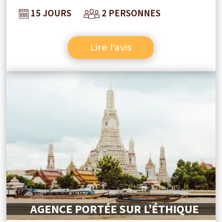
15 JOURS
2 PERSONNES
avec l’équipe on est prêt à repartir avec
eux.
Lire l'avis
AGENCE PORTÉE SUR L’ÉTHIQUE