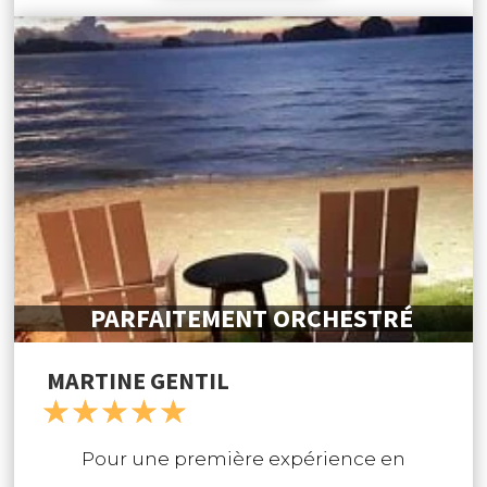
fête des lumières à Chang MaÏ, à ne louper
sous aucun prétexte. Puis la mer à Koh
Lanta, les hôtels choisis étaient parfaits,
en bordure de mer, la plage au pied de
nos chambres, pour le 1er le *** Hotel, ce
n’était pas un 5 étoiles mais tout à fait
confortable et très authentique. Un seul
petit bémol pour les 2 endroits : Koh Lanta
et Tupakaek : attention à la marée quand
PARFAITEMENT ORCHESTRÉ
elle est basse, il est difficile de se baigner
car il y a peu d’eau et beaucoup de
MARTINE GENTIL
☆
☆
☆
☆
☆
rochers. Pour ce que nous en avons vu, les
belles plages se trouvent essentiellement
Pour une première expérience en
sur les îles. Par contre éviter Koh Phi Phi