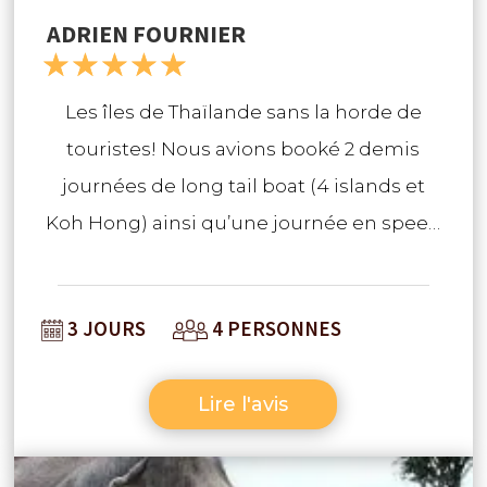
ADRIEN FOURNIER
☆
☆
☆
☆
☆
Les îles de Thaïlande sans la horde de
touristes! Nous avions booké 2 demis
journées de long tail boat (4 islands et
Koh Hong) ainsi qu’une journée en speed
boat sur Koh Phi Phi. Nous y allions un peu
en prévoyant d’être déçus par le monde,
3 JOURS
4 PERSONNES
mais nous avons halluciné. Tout était très
bien organisé pour justement éviter tout
Lire l'avis
cela, et avons pu profiter d’endroits
incroyables et magnifiques tout en
évitant la foule. Je recommande! En plus