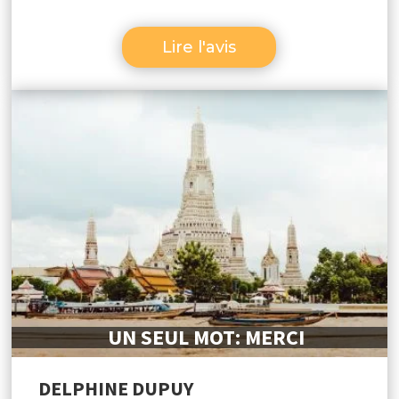
en pleine nature, des visites de temples et
Lire l'avis
autres activités bien organisées…qui
sortent des sentiers battus. Tous les
transferts: aéroports, hôtels, trains et
visites étaient toujours ponctuels. Le
choix des hôtels correspondaient à nos
attentes et à ce qui était prévu. Bref c’était
vraiment très bien ! Merci pour votre
bonne communication, votre sérieux,
votre réactivité et votre sympathie
respective!! Khop Khoun Khaa A
UN SEUL MOT: MERCI
recommander sans hésitations!! Nous
reviendrons vers vous pour notre
DELPHINE DUPUY