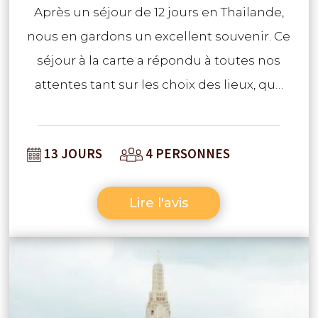
Après un séjour de 12 jours en Thailande,
nous en gardons un excellent souvenir. Ce
séjour à la carte a répondu à toutes nos
attentes tant sur les choix des lieux, que
des excursions et hébergements. Nous
avons découvert des îles très différentes
13 JOURS
4 PERSONNES
dont certaines totalement hors des
sentiers battus. Le peuple Thai est d’une
Lire l'avis
extrême gentillesse et nous avons été
très touchés par leur accueil. Le tour
gastronomique (MIAM!!) et ballade en vélo
à Bangkok a marqué le début de nos
vacances et nous avons adoré! Tous les