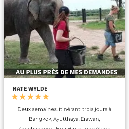
agence portée sur l’éthique, ce qui ne fait
pas de mal en Thaïlande.
AU PLUS PRÈS DE MES DEMANDES
NATE WYLDE
☆
☆
☆
☆
☆
Deux semaines, itinérant: trois jours à
Bangkok, Ayutthaya, Erawan,
Kanchanaburi, Hua Hin, et une étape