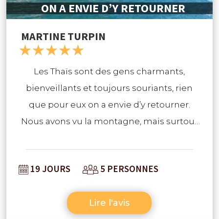
ON A ENVIE D’Y RETOURNER
MARTINE TURPIN
☆
☆
☆
☆
☆
Les Thaïs sont des gens charmants,
bienveillants et toujours souriants, rien
que pour eux on a envie d’y retourner.
Nous avons vu la montagne, mais surtout
la mer, très différents mais aussi
passionnants. Mes enfants ont fait un trek
19 JOURS
5 PERSONNES
avec une nuit dans un village, je crois
qu’ils ne sont pas près de l’oublier et nous,
Lire l'avis
pendant ce temps, nous assistions à la