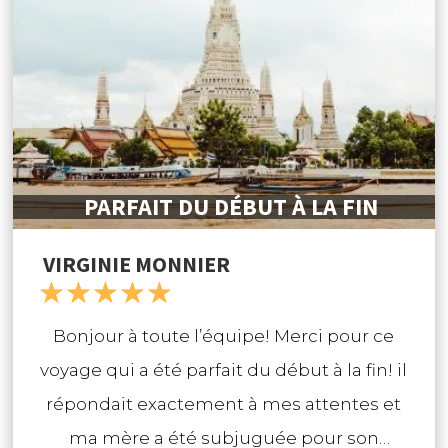
soir sur Koh Phi Phi. Bref un séjour parfait
pour découvrir une petite partie de ce
pays merveilleux. Nous repartirons avec
vous et cette fois avec nos grands enfants.
Merci encore.
PARFAIT DU DÉBUT À LA FIN
VIRGINIE MONNIER
☆
☆
☆
☆
☆
Bonjour à toute l’équipe! Merci pour ce
voyage qui a été parfait du début à la fin! il
répondait exactement à mes attentes et
ma mère a été subjuguée pour son