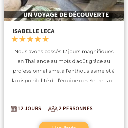
les petits. L’hôtel est loin d’être un gros
UN VOYAGE DE DÉCOUVERTE
resort mais offre des infrastructures
parfaites pour les enfants, location de
ISABELLE LECA
☆
☆
☆
☆
☆
scooter sur place ce qui permet de
sillonner le parc naturel tout proche et
Nous avons passés 12 jours magnifiques
d’être loin du tourisme de masse. En bref,
en Thaïlande au mois d’août grâce au
des vacances parfaites! Merci à l’agence
professionnalisme, à l’enthousiasme et à
locale…
la disponibilité de l’équipe des Secrets du
Siam (Sandrine et Jérôme) et nous les en
remercions infiniment ! Khop Khoun Kha !
12 JOURS
2 PERSONNES
Le programme concocté par Sandrine
s’est enchaîné parfaitement et a vraiment