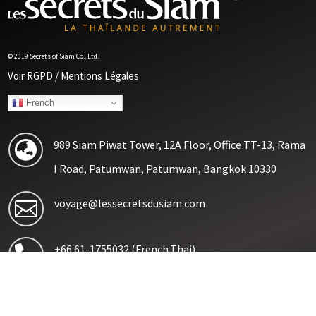
© 2019 Secrets of Siam Co., Ltd.
Voir RGPD / Mentions Légales
French
989 Siam Piwat Tower, 12A Floor, Office TT-13, Rama

I Road, Patumwan, Patumwan, Bangkok 10330
voyage@lessecretsdusiam.com

+66 61-1755032
(French,Thai)

+66 92-6245652
(Thai, English)
Suivez nous sur nos réseaux sociaux