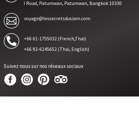
I Road, Patumwan, Patumwan, Bangkok 10330
voyage@lessecretsdusiam.com

+66 61-1755032
(French,Thai)

+66 92-6245652
(Thai, English)
Suivez nous sur nos réseaux sociaux




Contactez nous sur WhatsApp :
+66 (0) 6 11 75 06 94