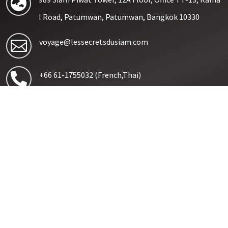

I Road, Patumwan, Patumwan, Bangkok 10330
voyage@lessecretsdusiam.com

+66 61-1755032
(French,Thai)

+66 92-6245652
(Thai, English)
Suivez nous sur nos réseaux sociaux




Contactez nous sur WhatsApp :
+66 (0) 6 11 75 06 94