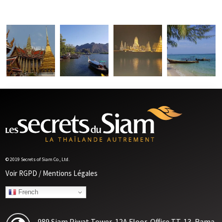
© 2019 Secrets of Siam Co., Ltd.
Voir RGPD / Mentions Légales
French
989 Siam Piwat Tower, 12A Floor, Office TT-13, Rama