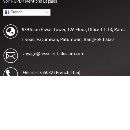
Voir RGPD / Mentions Légales
French
989 Siam Piwat Tower, 12A Floor, Office TT-13, Rama

I Road, Patumwan, Patumwan, Bangkok 10330
voyage@lessecretsdusiam.com

+66 61-1755032
(French,Thai)

+66 92-6245652
(Thai, English)
Suivez nous sur nos réseaux sociaux




Contactez nous sur WhatsApp :
+66 (0) 6 11 75 06 94