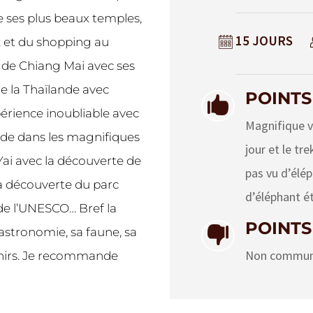
de ses plus beaux temples,
15 JOURS
k et du shopping au
de Chiang Mai avec ses
 la Thaïlande avec
POINTS

rience inoubliable avec
Magnifique v
ade dans les magnifiques
jour et le tr
ai avec la découverte de
pas vu d’élép
 la découverte du parc
d’éléphant é
de l’UNESCO… Bref la
POINTS

astronomie, sa faune, sa
Non commun
enirs. Je recommande