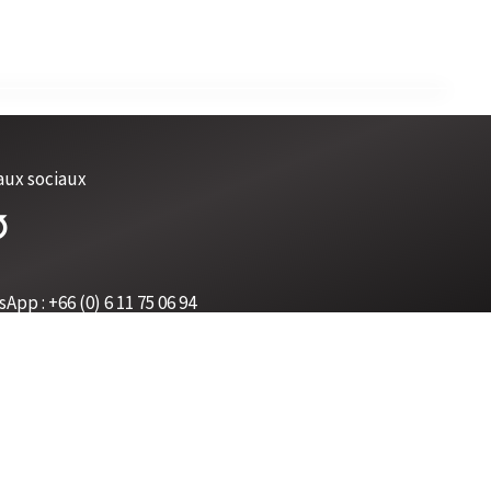
aux sociaux

sApp :
+66 (0) 6 11 75 06 94