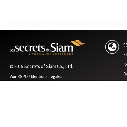
9

F
R
© 2019 Secrets of Siam Co., Ltd.
B
Voir RGPD / Mentions Légales
v
French

+

+
E