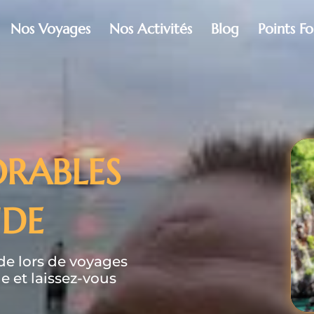
Nos Voyages
Nos Activités
Blog
Points Fo
RABLES
NDE
de lors de voyages
e et laissez-vous