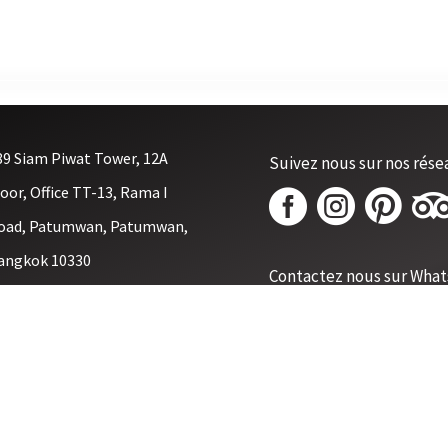
89 Siam Piwat Tower, 12A
Suivez nous sur nos rése
loor, Office TT-13, Rama I



oad, Patumwan, Patumwan,
angkok 10330
Contactez nous sur What
oyage@lessecretsdusiam.com
66 61-1755032
(French,Thai)
66 92-6245652
(Thai,
nglish)