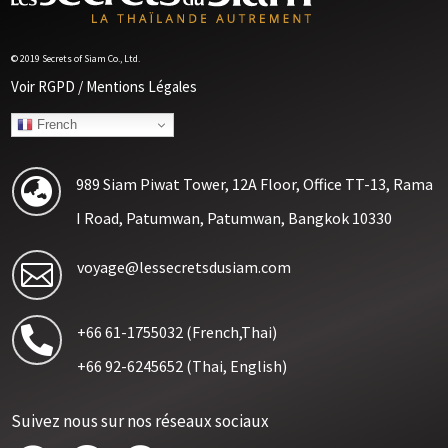
© 2019 Secrets of Siam Co., Ltd.
Voir RGPD / Mentions Légales
French
989 Siam Piwat Tower, 12A Floor, Office TT-13, Rama

I Road, Patumwan, Patumwan, Bangkok 10330
voyage@lessecretsdusiam.com

+66 61-1755032
(French,Thai)

+66 92-6245652
(Thai, English)
Suivez nous sur nos réseaux sociaux