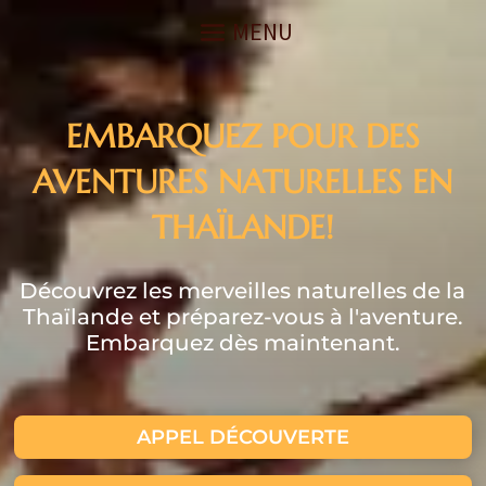
EMBARQUEZ POUR DES
AVENTURES NATURELLES EN
THAÏLANDE!
Découvrez les merveilles naturelles de la
Thaïlande et préparez-vous à l'aventure.
Embarquez dès maintenant.
APPEL DÉCOUVERTE