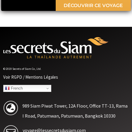
DÉCOUVRIR CE VOYAGE
© 2019 Secrets of Siam Co., Ltd.
Voir RGPD / Mentions Légales
French
989 Siam Piwat Tower, 12A Floor, Office TT-13, Rama

I Road, Patumwan, Patumwan, Bangkok 10330
voyage@lessecretsdusiam.com