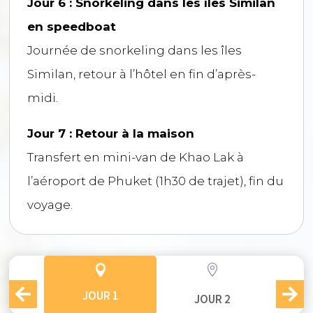
Jour 6 : Snorkeling dans les îles Similan
en speedboat
Journée de snorkeling dans les îles
Similan, retour à l’hôtel en fin d’après-
midi.
Jour 7 : Retour à la maison
Transfert en mini-van de Khao Lak à
l’aéroport de Phuket (1h30 de trajet), fin du
voyage.


JOUR 1
JOUR 2
J