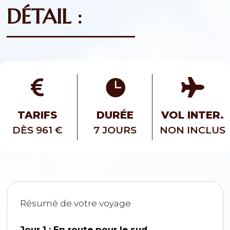
DÉTAIL :



TARIFS
DURÉE
VOL INTER.
DÈS 961 €
7 JOURS
NON INCLUS
Résumé de votre voyage
Jour 1 : En route pour le sud