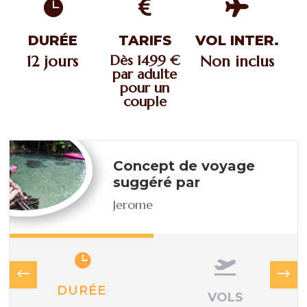



DURÉE
TARIFS
VOL INTER.
12 jours
Dès 1499 €
Non inclus
par adulte
pour un
couple
Concept de voyage
suggéré par
Jerome


DURÉE
VOLS