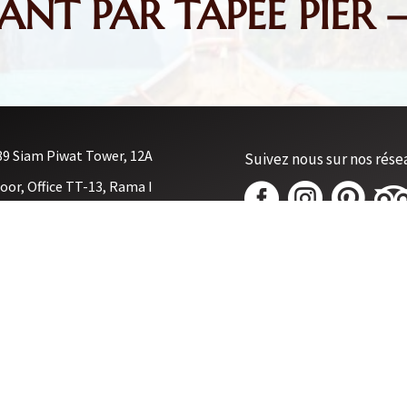
NT PAR TAPEE PIER 
89 Siam Piwat Tower, 12A
Suivez nous sur nos rése
loor, Office TT-13, Rama I



oad, Patumwan, Patumwan,
angkok 10330
Contactez nous sur What
oyage@lessecretsdusiam.com
66 61-1755032
(French,Thai)
66 92-6245652
(Thai,