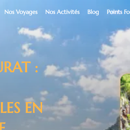
Nos Voyages
Nos Activités
Blog
Points Fo
URAT :
S
LES EN
E.