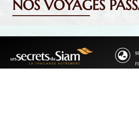
NOS VOYAGES PASSA
9

F
R
© 2019 Secrets of Siam Co., Ltd.
B
Voir RGPD / Mentions Légales
v
French

+

+