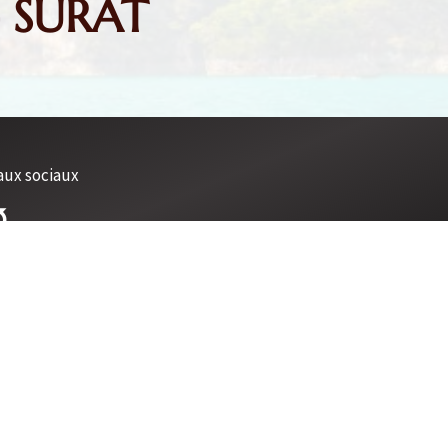
– SURAT
aux sociaux

sApp :
+66 (0) 6 11 75 06 94