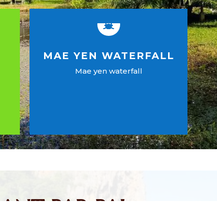

MAE YEN WATERFALL
Mae yen waterfall
EN SAVOIR PLUS
ANT PAR PAI