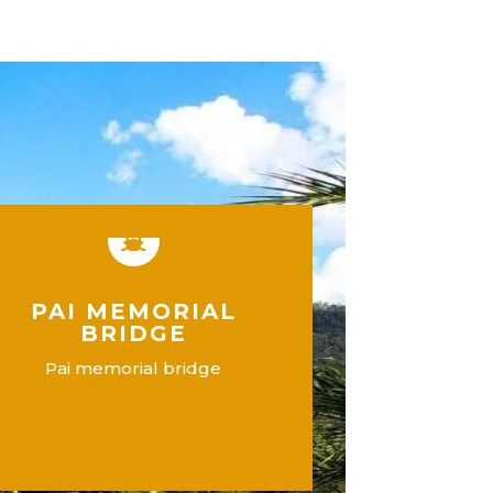

PAI MEMORIAL
BRIDGE
Pai memorial bridge
EN SAVOIR PLUS