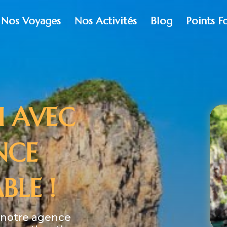
Nos Voyages
Nos Activités
Blog
Points F
I AVEC
NCE
BLE !
c notre agence