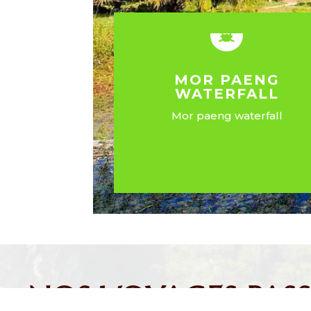

MOR PAENG
WATERFALL
Mor paeng waterfall
EN SAVOIR PLUS
NOS VOYAGES PASS