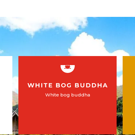

WHITE BOG BUDDHA
White bog buddha
EN SAVOIR PLUS