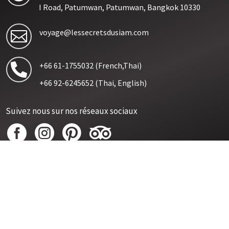
I Road, Patumwan, Patumwan, Bangkok 10330
voyage@lessecretsdusiam.com

+66 61-1755032
(French,Thai)

+66 92-6245652
(Thai, English)
Suivez nous sur nos réseaux sociaux




Contactez nous sur WhatsApp :
+66 (0) 6 11 75 06 94