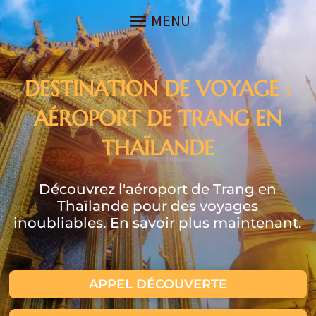
DESTINATION DE VOYAGE :
AÉROPORT DE TRANG EN
THAÏLANDE
Découvrez l'aéroport de Trang en
Thaïlande pour des voyages
inoubliables. En savoir plus maintenant.
APPEL DÉCOUVERTE