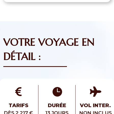
VOTRE VOYAGE EN
DÉTAIL :



TARIFS
DURÉE
VOL INTER.
DÈS 2 217 €
13 JOURS
NON INCLUS