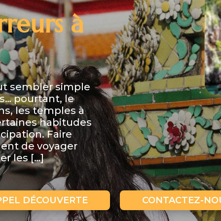
rreurs à
eut sembler simple
es… pourtant, le
ons, les temples à
certaines habitudes
ipation. Faire
ent de voyager
r les […]
PPEL DÉCOUVERTE
CONTACTEZ-NO