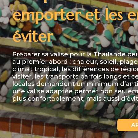
emporter et les e
éviter
Préparer sa valise pour la Thaïlande p
au premier abord : chaleur, soleil, plag
climat tropical, les différences de régi
visiter, les transports parfois longs et 
locales demandent un minimum d’antic
une valise adaptée permet non seulem
plus confortablement, mais aussi d’évite
A