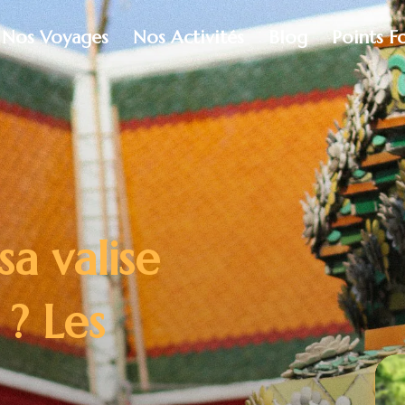
Nos Voyages
Nos Activités
Blog
Points F
a valise
 ? Les