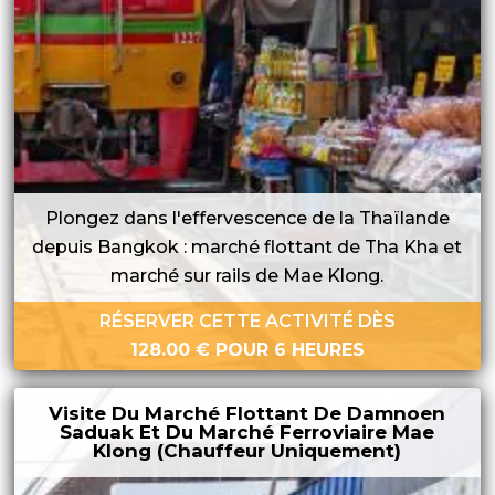
Plongez dans l'effervescence de la Thaïlande
depuis Bangkok : marché flottant de Tha Kha et
marché sur rails de Mae Klong.
RÉSERVER CETTE ACTIVITÉ DÈS
128.00
€
POUR 6 HEURES
Visite Du Marché Flottant De Damnoen
Saduak Et Du Marché Ferroviaire Mae
Klong (chauffeur Uniquement)