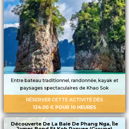
Entre bateau traditionnel, randonnée, kayak et
paysages spectaculaires de Khao Sok
RÉSERVER CETTE ACTIVITÉ DÈS
124.00
€
POUR 10 HEURES
Découverte De La Baie De Phang Nga, Île
James Bond Et Koh Panyee (groupe)