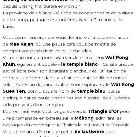
depuis Chiang Mai durera environ 3h.
La province de Chiang Rai, riche de montagnes et de plaines
du Mékong, partage ses frontières avec la Birmanie et le
Laos.
Vous commencerez par vous détendre à la source chaude
de
Mae Kajan
, où une pause café vous permettra de
tremper vos pieds dans les eaux chaudes.
Votre parcours se poursuivra vers le merveilleux
Wat Rong
Khun
, également appelé «
le temple blanc
« . Ce site unique
est célèbre pour son éclatante blancheur et l’utilisation de
morceaux de verre dans ses finitions, qui scintillent sous le
soleil. Après un déjeuner buffet, vous explorerez le
Wat Rong
Suea Ten,
connu sous le nom de
temple bleu
, qui se
distingue par sa couleur saphir et son histoire liée aux tigres
jadis présents dans la région.
L’après-midi, vous vous dirigerez vers le
Triangle d’Or
pour
une promenade en bateau sur le
Mékong
, admirant les
paysages où convergent la Thaïlande, le Laos et la Birmanie.
Vous ferez un arrêt sur une petite
île laotienne
pour