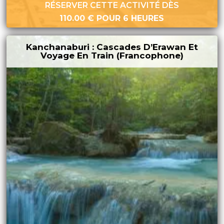
RÉSERVER CETTE ACTIVITÉ DÈS
110.00
€
POUR 6 HEURES
Kanchanaburi : Cascades D’Erawan Et
Voyage En Train (francophone)