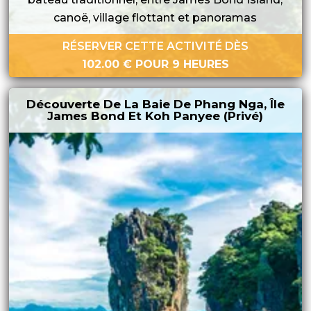
canoë, village flottant et panoramas
RÉSERVER CETTE ACTIVITÉ DÈS
102.00
€
POUR 9 HEURES
Découverte De La Baie De Phang Nga, Île
James Bond Et Koh Panyee (privé)