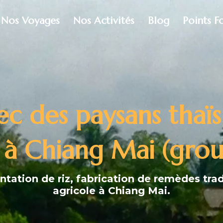
Nos Voyages
Nos Activités
Blog
Points F
c des paysans thaïs 
z à Chiang Mai (gr
antation de riz, fabrication de remèdes tra
agricole à Chiang Mai.