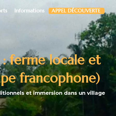
orts
Informations
APPEL DÉCOUVERTE
: ferme locale et
oupe francophone)
ditionnels et immersion dans un village