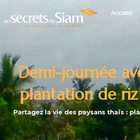
Accueil
Demi-journée ave
plantation de ri
Partagez la vie des paysans thaïs : pl