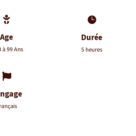


Age
Durée
3 à 99 Ans
5 heures

ngage
rançais