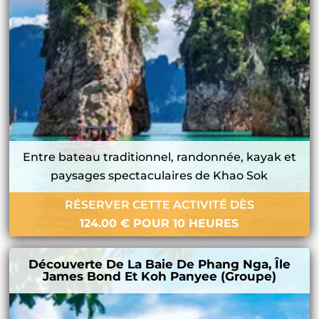
Entre bateau traditionnel, randonnée, kayak et
paysages spectaculaires de Khao Sok
RÉSERVER CETTE ACTIVITÉ DÈS
124.00
€
POUR 10 HEURES
Découverte De La Baie De Phang Nga, Île
James Bond Et Koh Panyee (groupe)