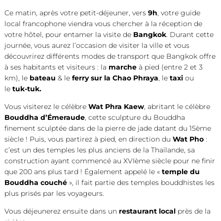
Ce matin, après votre petit-déjeuner, vers
9h
, votre guide
local francophone viendra vous chercher à la réception de
votre hôtel, pour entamer la visite de
Bangkok
. Durant cette
journée, vous aurez l’occasion de visiter la ville et vous
découvrirez différents modes de transport que Bangkok offre
à ses habitants et visiteurs : la
marche
à pied (entre 2 et 3
km), le
bateau
& le
ferry sur la Chao Phraya
, le
taxi
ou
le
tuk-tuk.
Vous visiterez le célèbre
Wat Phra Kaew
, abritant le célèbre
Bouddha d’Émeraude
, cette sculpture du Bouddha
finement sculptée dans de la pierre de jade datant du 15ème
siècle ! Puis, vous partirez à pied, en direction du
Wat Pho
:
c’est un des temples les plus anciens de la Thaïlande, sa
construction ayant commencé au XVIème siècle pour ne finir
que 200 ans plus tard ! Également appelé le «
temple du
Bouddha couché
», il fait partie des temples bouddhistes les
plus prisés par les voyageurs.
Vous déjeunerez ensuite dans un
restaurant local
près de la