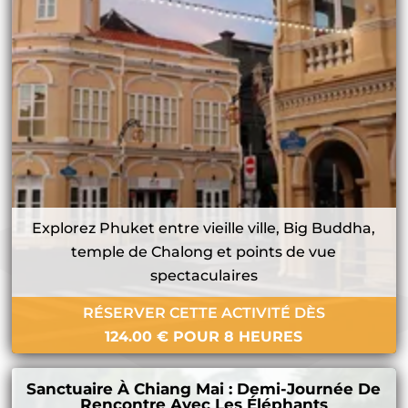
Explorez Phuket entre vieille ville, Big Buddha,
temple de Chalong et points de vue
spectaculaires
RÉSERVER CETTE ACTIVITÉ DÈS
124.00
€
POUR 8 HEURES
Sanctuaire À Chiang Mai : Demi-Journée De
Rencontre Avec Les Éléphants