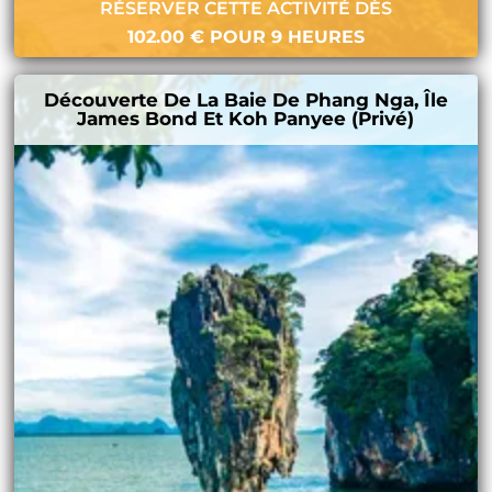
RÉSERVER CETTE ACTIVITÉ DÈS
102.00
€
POUR 9 HEURES
Découverte De La Baie De Phang Nga, Île
James Bond Et Koh Panyee (privé)